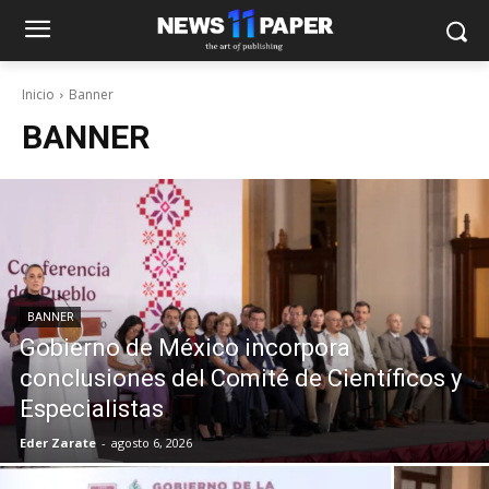
Inicio
Banner
BANNER
BANNER
Gobierno de México incorpora
conclusiones del Comité de Científicos y
Especialistas
Eder Zarate
-
agosto 6, 2026